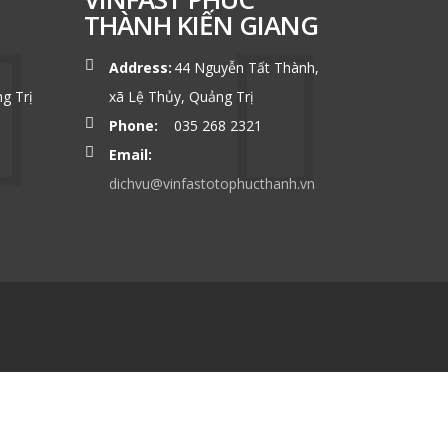
THÀNH KIẾN GIANG
Address:
44 Nguyễn Tất Thành,
g Trị
xã Lệ Thủy, Quảng Trị
Phone:
035 268 2321
Email:
dichvu@vinfastotophucthanh.vn