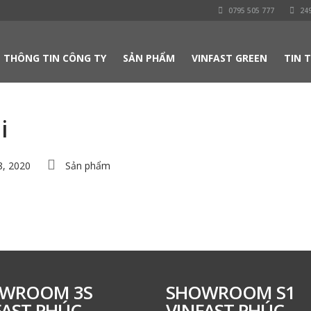
0795 505 777
249
THÔNG TIN CÔNG TY
SẢN PHẨM
VINFAST GREEN
TIN 
i
8, 2020
Sản phẩm
WROOM 3S
SHOWROOM S1
FAST PHÚC
VINFAST PHÚC