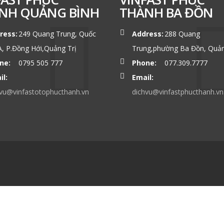
NH QUẢNG BÌNH
THÀNH BA ĐỒN
ress:
249 Quang Trung, Quốc
Address:
288 Quang
A, P.Đồng Hới,Quảng Trị
Trung,phường Ba Đồn, Quản
ne:
0795 505 777
Phone:
077.309.7777
il:
Email:
vu@vinfastotophucthanh.vn
dichvu@vinfastphucthanh.vn