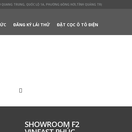
 QUANG TRUNG, QUỐC LỘ 1A, PHƯỜNG ĐỒNG HỚI,TỈNH QUẢNG TRỊ
TỨC
ĐĂNG KÝ LÁI THỬ
ĐẶT CỌC Ô TÔ ĐIỆN
SHOWROOM F2
VINFAST PHÚC