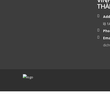
THÀ
Add
lộ 1
Pho
Ema
dich