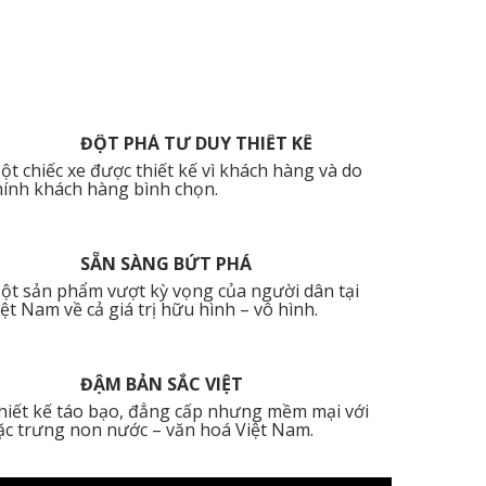
Đ
ỘT PHÁ TƯ DUY THIẾT KẾ
ột chiếc xe được thiết kế vì khách hàng và do
hính khách hàng bình chọn.
SẴN SÀNG BỨT PHÁ
ột sản phẩm vượt kỳ vọng của người dân tại
iệt Nam về cả giá trị hữu hình – vô hình.
ĐẬM BẢN SẮC VIỆT
hiết kế táo bạo, đẳng cấp nhưng mềm mại với
ặc trưng non nước – văn hoá Việt Nam.