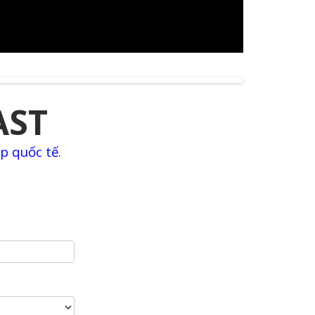
AST
p quốc tế.