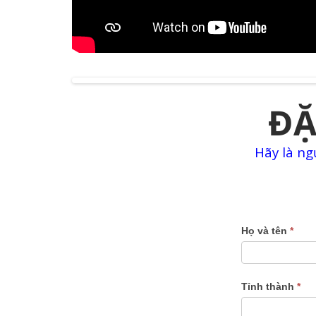
ĐẶ
Hãy là ng
Dat
Họ và tên
*
truoc
oto
điện
Tỉnh thành
*