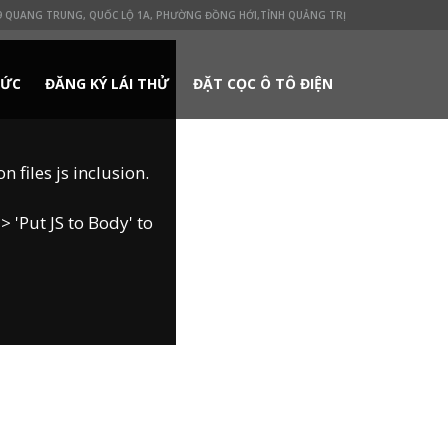
 QUANG TRUNG, QUỐC LỘ 1A, PHƯỜNG ĐỒNG HỚI,TỈNH QUẢNG TRỊ
TỨC
ĐĂNG KÝ LÁI THỬ
ĐẶT CỌC Ô TÔ ĐIỆN
 files js inclusion.
 'Put JS to Body' to