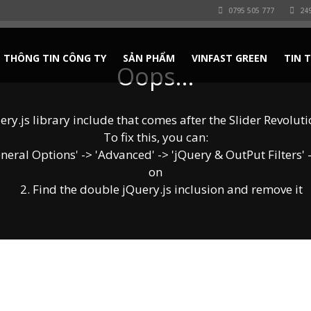
0795 505 777
249
THÔNG TIN CÔNG TY
SẢN PHẨM
VINFAST GREEN
TIN 
Oops...
y.js library include that comes after the Slider Revolution
To fix this, you can:
ral Options' -> 'Advanced' -> 'jQuery & OutPut Filters' ->
on
2. Find the double jQuery.js inclusion and remove it