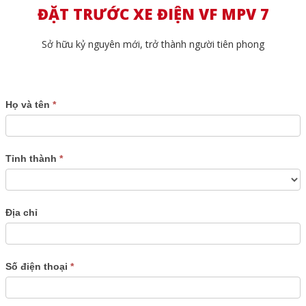
ĐẶT TRƯỚC XE ĐIỆN VF MPV 7
Sở hữu kỷ nguyên mới, trở thành người tiên phong
Dat
Họ và tên
*
truoc
oto
điện
Tỉnh thành
*
Địa chỉ
Số điện thoại
*