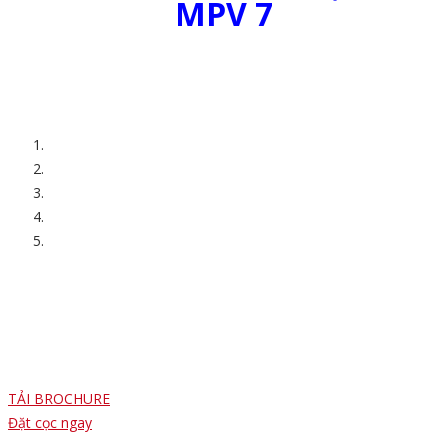
MPV 7
TẢI BROCHURE
Đặt cọc ngay