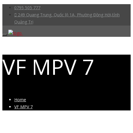
0795 505 777
249 Quang Trung, Quốc lộ 1A, Phường Đồng Hới,tỉnh
Quảng Trị
VF MPV 7
Home
VF MPV 7