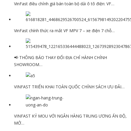
VinFast điều chỉnh giá bán toàn bộ dải ô tô điện: VF…
VinFast chính thức ra mắt VF MPV 7 – xe điện 7 chỗ…
📢 THÔNG BÁO THAY ĐỔI ĐỊA CHỈ HÀNH CHÍNH
SHOWROOM…
VINFAST TRIỂN KHAI TOÀN QUỐC CHÍNH SÁCH ƯU ĐÃI…
VINFAST KÝ MOU VỚI NGÂN HÀNG TRUNG ƯƠNG ẤN ĐỘ,
MỞ…