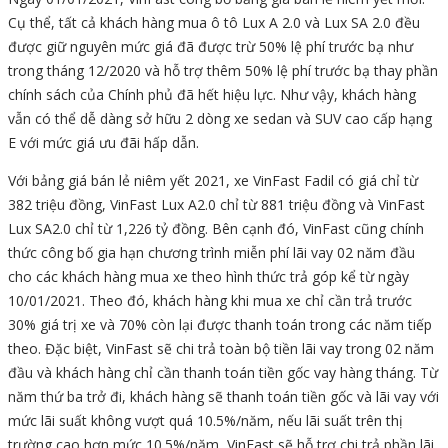
Cụ thể, tất cả khách hàng mua ô tô Lux A 2.0 và Lux SA 2.0 đều
được giữ nguyên mức giá đã được trừ 50% lệ phí trước bạ như
trong tháng 12/2020 và hỗ trợ thêm 50% lệ phí trước bạ thay phần
chính sách của Chính phủ đã hết hiệu lực. Như vậy, khách hàng
vẫn có thể dễ dàng sở hữu 2 dòng xe sedan và SUV cao cấp hạng
E với mức giá ưu đãi hấp dẫn.
Với bảng giá bán lẻ niêm yết 2021, xe VinFast Fadil có giá chỉ từ
382 triệu đồng, VinFast Lux A2.0 chỉ từ 881 triệu đồng và VinFast
Lux SA2.0 chỉ từ 1,226 tỷ đồng. Bên cạnh đó, VinFast cũng chính
thức công bố gia hạn chương trình miễn phí lãi vay 02 năm đầu
cho các khách hàng mua xe theo hình thức trả góp kể từ ngày
10/01/2021. Theo đó, khách hàng khi mua xe chỉ cần trả trước
30% giá trị xe và 70% còn lại được thanh toán trong các năm tiếp
theo. Đặc biệt, VinFast sẽ chi trả toàn bộ tiền lãi vay trong 02 năm
đầu và khách hàng chỉ cần thanh toán tiền gốc vay hàng tháng. Từ
năm thứ ba trở đi, khách hàng sẽ thanh toán tiền gốc và lãi vay với
mức lãi suất không vượt quá 10.5%/năm, nếu lãi suất trên thị
trường cao hơn mức 10.5%/năm, VinFast sẽ hỗ trợ chi trả phần lãi