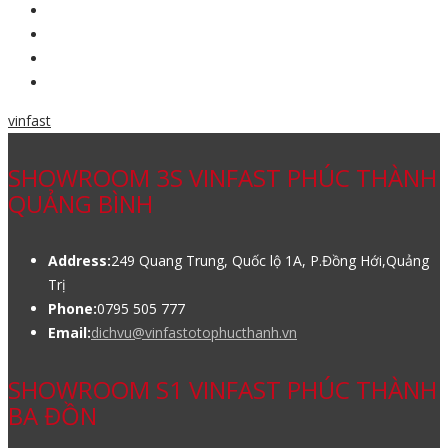
vinfast
SHOWROOM 3S VINFAST PHÚC THÀNH
QUẢNG BÌNH
Address:
249 Quang Trung, Quốc lộ 1A, P.Đồng Hới,Quảng
Trị
Phone:
0795 505 777
Email:
dichvu@vinfastotophucthanh.vn
SHOWROOM S1 VINFAST PHÚC THÀNH
BA ĐỒN