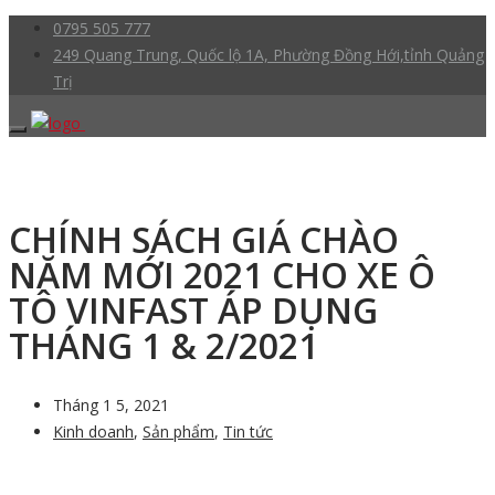
0795 505 777
249 Quang Trung, Quốc lộ 1A, Phường Đồng Hới,tỉnh Quảng
Trị
CHÍNH SÁCH GIÁ CHÀO
NĂM MỚI 2021 CHO XE Ô
TÔ VINFAST ÁP DỤNG
THÁNG 1 & 2/2021
Tháng 1 5, 2021
Kinh doanh
,
Sản phẩm
,
Tin tức