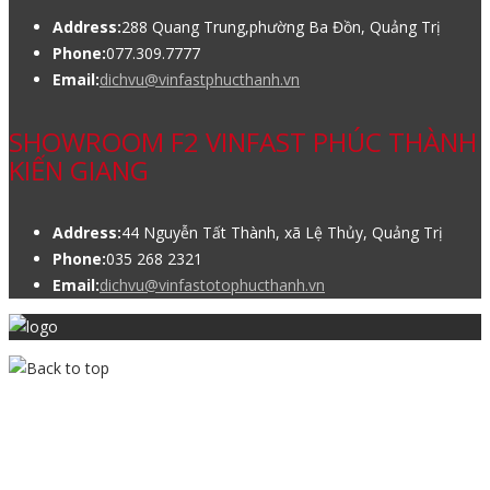
Address:
288 Quang Trung,phường Ba Đồn, Quảng Trị
Phone:
077.309.7777
Email:
dichvu@vinfastphucthanh.vn
SHOWROOM F2 VINFAST PHÚC THÀNH
KIẾN GIANG
Address:
44 Nguyễn Tất Thành, xã Lệ Thủy, Quảng Trị
Phone:
035 268 2321
Email:
dichvu@vinfastotophucthanh.vn