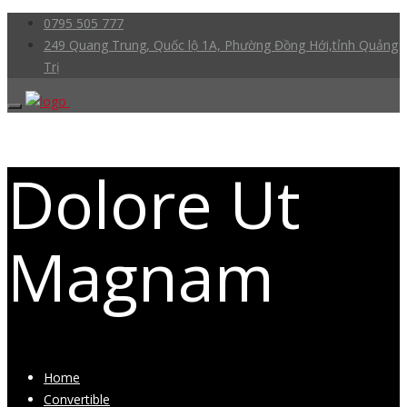
0795 505 777
249 Quang Trung, Quốc lộ 1A, Phường Đồng Hới,tỉnh Quảng
Trị
Dolore Ut
Magnam
Home
Convertible