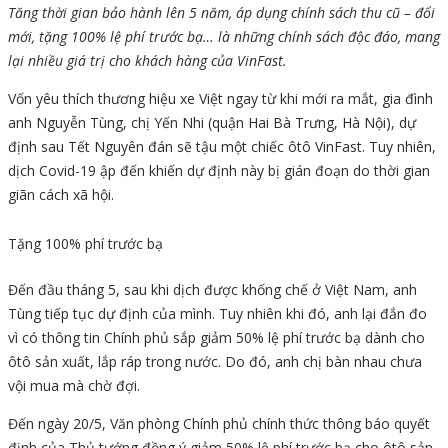
Tăng thời gian bảo hành lên 5 năm, áp dụng chính sách thu cũ – đổi
mới, tặng 100% lệ phí trước bạ… là những chính sách độc đáo, mang
lại nhiều giá trị cho khách hàng của VinFast.
Vốn yêu thích thương hiệu xe Việt ngay từ khi mới ra mắt, gia đình
anh Nguyễn Tùng, chị Yến Nhi (quận Hai Bà Trưng, Hà Nội), dự
định sau Tết Nguyên đán sẽ tậu một chiếc ôtô VinFast. Tuy nhiên,
dịch Covid-19 ập đến khiến dự định này bị gián đoạn do thời gian
giãn cách xã hội.
Tặng 100% phí trước bạ
Đến đầu tháng 5, sau khi dịch được khống chế ở Việt Nam, anh
Tùng tiếp tục dự định của mình. Tuy nhiên khi đó, anh lại đắn đo
vì có thông tin Chính phủ sắp giảm 50% lệ phí trước bạ dành cho
ôtô sản xuất, lắp ráp trong nước. Do đó, anh chị bàn nhau chưa
vội mua mà chờ đợi.
Đến ngày 20/5, Văn phòng Chính phủ chính thức thông báo quyết
định của Thủ tướng đồng ý giảm 50% lệ phí trước bạ cho ôtô sản