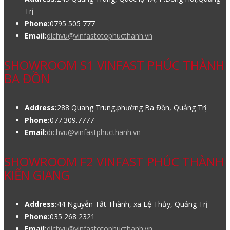
Trị
Phone:
0795 505 777
Email:
dichvu@vinfastotophucthanh.vn
SHOWROOM S1 VINFAST PHÚC THÀNH
BA ĐỒN
Address:
288 Quang Trung,phường Ba Đồn, Quảng Trị
Phone:
077.309.7777
Email:
dichvu@vinfastphucthanh.vn
SHOWROOM F2 VINFAST PHÚC THÀNH
KIẾN GIANG
Address:
44 Nguyễn Tất Thành, xã Lệ Thủy, Quảng Trị
Phone:
035 268 2321
Email:
dichvu@vinfastotophucthanh.vn