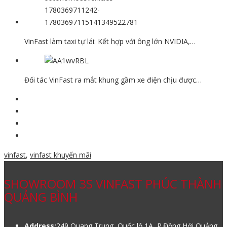
VinFast làm taxi tự lái: Kết hợp với ông lớn NVIDIA,…
Đối tác VinFast ra mắt khung gầm xe điện chịu được…
vinfast
,
vinfast khuyến mãi
SHOWROOM 3S VINFAST PHÚC THÀNH
QUẢNG BÌNH
Address:
249 Quang Trung, Quốc lộ 1A, P.Đồng Hới,Quảng