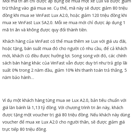
Mỗi mã tri ân chỉ được áp dụng để mua một xe Lux và được giảm
trừ thẳng vào giá mua xe. Cụ thể, mã này sẽ được giảm 80 triệu
đồng khi mua xe VinFast Lux A2.0, hoặc giảm 120 triệu đồng khi
mua xe VinFast Lux SA2.0. Mỗi xe mua mới chỉ được áp dụng 1
mã tri ân và không được quy đổi thành tiền.
Khách hàng của VinFast có thể mua thêm xe Lux với giá ưu đãi,
hoặc tặng, bán suất mua đó cho người có nhu cầu, để cả khách
mới, khách cũ đều được hưởng lợi. Song song với đó, các chính
sách bán hàng khác của VinFast vẫn được duy trì như trả góp lãi
suất 0% trong 2 năm đầu, giảm 10% khi thanh toán trả thẳng, 5
năm bảo hành…
Ví dụ một khách hàng từng mua xe Lux A2.0, bản tiêu chuẩn với
giá lăn bánh là
1,13 tỷ đồng
. Với chương trình tri ân này, khách
được tặng một voucher trị giá 80 triệu đồng. Nếu khách này dùng
voucher để mua xe Lux A2.0 cho người thân, sẽ được giảm giá
trực tiếp 80 triệu đồng.