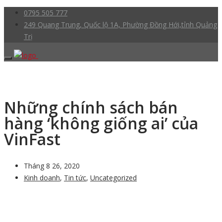
0795 505 777
249 Quang Trung, Quốc lộ 1A, Phường Đồng Hới,tỉnh Quảng
Trị
Những chính sách bán
hàng ‘không giống ai’ của
VinFast
Tháng 8 26, 2020
Kinh doanh
,
Tin tức
,
Uncategorized