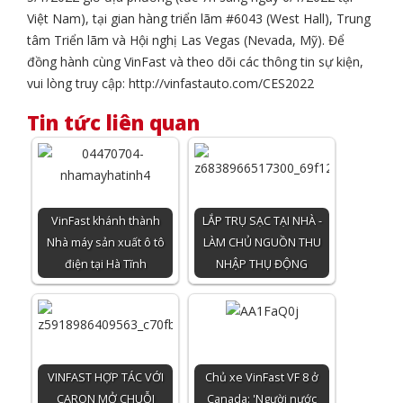
Việt Nam), tại gian hàng triển lãm #6043 (West Hall), Trung
tâm Triển lãm và Hội nghị Las Vegas (Nevada, Mỹ). Để
đồng hành cùng VinFast và theo dõi các thông tin sự kiện,
vui lòng truy cập: http://vinfastauto.com/CES2022
Tin tức liên quan
VinFast khánh thành
LẮP TRỤ SẠC TẠI NHÀ -
Nhà máy sản xuất ô tô
LÀM CHỦ NGUỒN THU
điện tại Hà Tĩnh
NHẬP THỤ ĐỘNG
VINFAST HỢP TÁC VỚI
Chủ xe VinFast VF 8 ở
CARON MỞ CHUỖI
Canada: 'Người nước