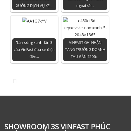
XƯỞNG DỊCH VỤ XE…
ngoài rất…
'Làn sóng xanh' lần 3
VINFAST GHI NHẬN
của VinFast đưa xe điện
TĂNG TRƯỞNG DOANH
đến…
THU GẦN 150%…
SHOWROOM 3S VINFAST PHÚC