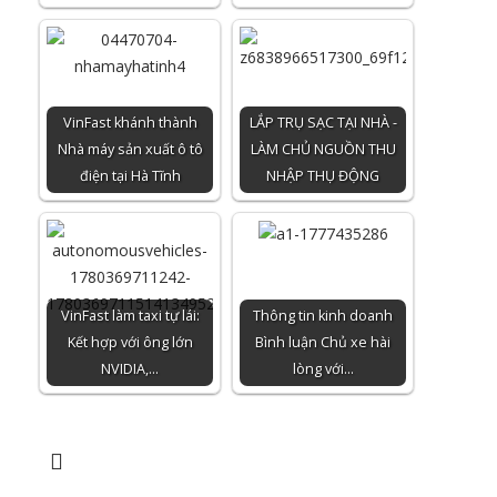
VinFast khánh thành
LẮP TRỤ SẠC TẠI NHÀ -
Nhà máy sản xuất ô tô
LÀM CHỦ NGUỒN THU
điện tại Hà Tĩnh
NHẬP THỤ ĐỘNG
VinFast làm taxi tự lái:
Thông tin kinh doanh
Kết hợp với ông lớn
Bình luận Chủ xe hài
NVIDIA,…
lòng với…