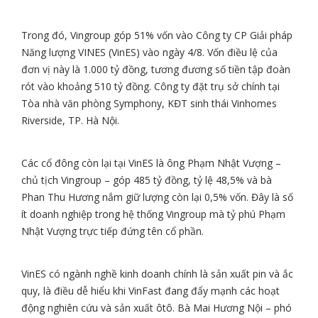
Trong đó, Vingroup góp 51% vốn vào Công ty CP Giải pháp
Năng lượng VINES (VinES) vào ngày 4/8. Vốn điều lệ của
đơn vị này là
1.000 tỷ đồng
, tương đương số tiền tập đoàn
rót vào khoảng
510 tỷ đồng
. Công ty đặt trụ sở chính tại
Tòa nhà văn phòng Symphony, KĐT sinh thái Vinhomes
Riverside, TP. Hà Nội.
Các cổ đông còn lại tại VinES là ông Phạm Nhật Vượng –
chủ tịch Vingroup – góp
485 tỷ đồng
, tỷ lệ 48,5% và bà
Phan Thu Hương nắm giữ lượng còn lại 0,5% vốn. Đây là số
ít doanh nghiệp trong hệ thống Vingroup mà tỷ phú Phạm
Nhật Vượng trực tiếp đứng tên cổ phần.
VinES có ngành nghề kinh doanh chính là sản xuất pin và ắc
quy, là điều dễ hiểu khi VinFast đang đẩy mạnh các hoạt
động nghiên cứu và sản xuất ôtô. Bà Mai Hương Nội – phó