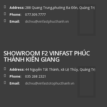
Address:
288 Quang Trung,phường Ba Đồn, Quảng Trị
Phone:
077.309.7777
Email:
dichvu@vinfastphucthanh.vn
SHOWROOM F2 VINFAST PHÚC
THÀNH KIẾN GIANG
Address:
44 Nguyễn Tất Thành, xã Lệ Thủy, Quảng Trị
Phone:
035 268 2321
Email:
dichvu@vinfastotophucthanh.vn