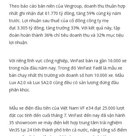
Theo báo cáo bán niên của Vingroup, doanh thu thuần hợp
nhất ghi nhận đạt
61.770 tỷ đồng
, tăng 59% cùng kỳ năm
trước. Lợi nhuận sau thuế của cổ đông công ty mẹ
đạt
3.305 tỷ đồng
, tăng trưởng 33%. Với kết quả này, tập
đoàn hoàn thành 36% chỉ tiêu doanh thu và 32% mục tiệu
lợi nhuận.
Với riêng lĩnh vực công nghiệp, VinFast bán ra gần 16.000 xe
trong nửa đầu năm nay. Trong đó VinFast Fadil là mẫu xe
bán chạy nhất thị trường với doanh số hơn 10.000 xe. Mẫu
Lux A2.0 và Lux SA2.0 cũng đều có sản lượng đứng đầu
phân khúc.
Mẫu xe điện đầu tiên của Việt Nam VF e34 đạt 25.000 lượt
đặt cọc tính đến cuối tháng 7. VinFast đến nay đã vận hành
35 showroom xe máy điện kết hợp trung tâm trải nghiệm
Vin3S tại 24 tỉnh thành phố trên cả nước, nâng tổng số điểm