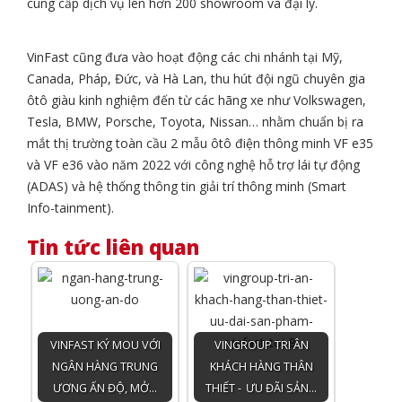
cung cấp dịch vụ lên hơn 200 showroom và đại lý.
VinFast cũng đưa vào hoạt động các chi nhánh tại Mỹ,
Canada, Pháp, Đức, và Hà Lan, thu hút đội ngũ chuyên gia
ôtô giàu kinh nghiệm đến từ các hãng xe như Volkswagen,
Tesla, BMW, Porsche, Toyota, Nissan… nhằm chuẩn bị ra
mắt thị trường toàn cầu 2 mẫu ôtô điện thông minh VF e35
và VF e36 vào năm 2022 với công nghệ hỗ trợ lái tự động
(ADAS) và hệ thống thông tin giải trí thông minh (Smart
Info-tainment).
Tin tức liên quan
VINFAST KÝ MOU VỚI
VINGROUP TRI ÂN
NGÂN HÀNG TRUNG
KHÁCH HÀNG THÂN
ƯƠNG ẤN ĐỘ, MỞ…
THIẾT - ƯU ĐÃI SẢN…