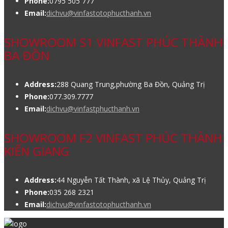
Phone:
0795 505 777
Email:
dichvu@vinfastotophucthanh.vn
SHOWROOM S1 VINFAST PHÚC THÀNH
BA ĐỒN
Address:
288 Quang Trung,phường Ba Đồn, Quảng Trị
Phone:
077.309.7777
Email:
dichvu@vinfastphucthanh.vn
SHOWROOM F2 VINFAST PHÚC THÀNH
KIẾN GIANG
Address:
44 Nguyễn Tất Thành, xã Lệ Thủy, Quảng Trị
Phone:
035 268 2321
Email:
dichvu@vinfastotophucthanh.vn