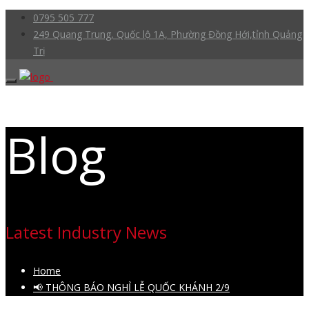
0795 505 777
249 Quang Trung, Quốc lộ 1A, Phường Đồng Hới,tỉnh Quảng
Trị
Blog
Latest Industry News
Home
📢 THÔNG BÁO NGHỈ LỄ QUỐC KHÁNH 2/9