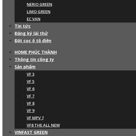
NERIO GREEN
LIMO GREEN
EC VAN
Tin tức
Đăng ký lái thử
Đặt cọc ô tô điện
HOME PHÚC THÀNH
Thông tin công ty
Sản phẩm
VF 3
VF 5
VF 6
VF 7
VF 8
VF 9
VF MPV 7
VF8 THE ALL NEW
VINFAST GREEN