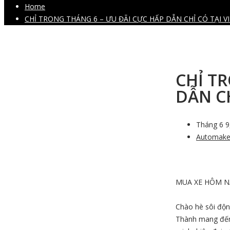
Home
CHỈ TRONG THÁNG 6 – ƯU ĐÃI CỰC HẤP DẪN CHỈ CÓ TẠI 
CHỈ T
DẪN C
Tháng 6 9
Automake
MUA XE HÔM NA
Chào hè sôi độn
Thành mang đến 