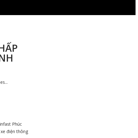
 HẤP
ÀNH
s...
infast Phúc
 xe điện thông