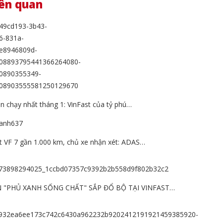
iên quan
án chạy nhất tháng 1: VinFast của tỷ phú…
st VF 7 gần 1.000 km, chủ xe nhận xét: ADAS…
N "PHỦ XANH SỐNG CHẤT" SẮP ĐỔ BỘ TẠI VINFAST…