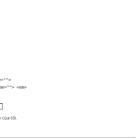
e="">
me=""> <em>
 của tôi.