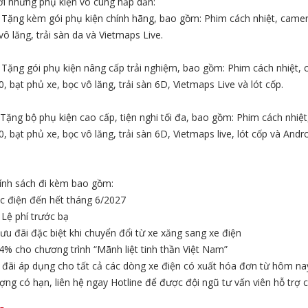
với những phụ kiện vô cùng hấp dẫn:
Tặng kèm gói phụ kiện chính hãng, bao gồm: Phim cách nhiệt, camer
vô lăng, trải sàn da và Vietmaps Live.
Tặng gói phụ kiện nâng cấp trải nghiệm, bao gồm: Phim cách nhiệt,
, bạt phủ xe, bọc vô lăng, trải sàn 6D, Vietmaps Live và lót cốp.
Tặng bộ phụ kiện cao cấp, tiện nghi tối đa, bao gồm: Phim cách nhiệ
, bạt phủ xe, bọc vô lăng, trải sàn 6D, Vietmaps live, lót cốp và Andr
hính sách đi kèm bao gồm:
c điện đến hết tháng 6/2027
Lệ phí trước bạ
ưu đãi đặc biệt khi chuyển đổi từ xe xăng sang xe điện
4% cho chương trình “Mãnh liệt tinh thần Việt Nam”
 đãi áp dụng cho tất cả các dòng xe điện có xuất hóa đơn từ hôm na
ợng có hạn, liên hệ ngay Hotline để được đội ngũ tư vấn viên hỗ trợ ch