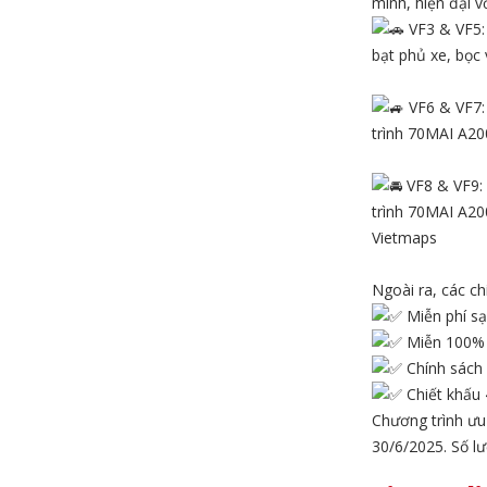
minh, hiện đại 
VF3 & VF5: 
bạt phủ xe, bọc 
VF6 & VF7: 
trình 70MAI A200
VF8 & VF9: 
trình 70MAI A200
Vietmaps
Ngoài ra, các c
Miễn phí sạ
Miễn 100% 
Chính sách 
Chiết khấu 
Chương trình ưu
30/6/2025. Số lư