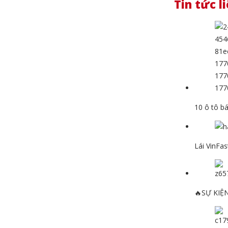
Tin tức l
10 ô tô b
Lái VinFa
🔥SỰ KIỆ