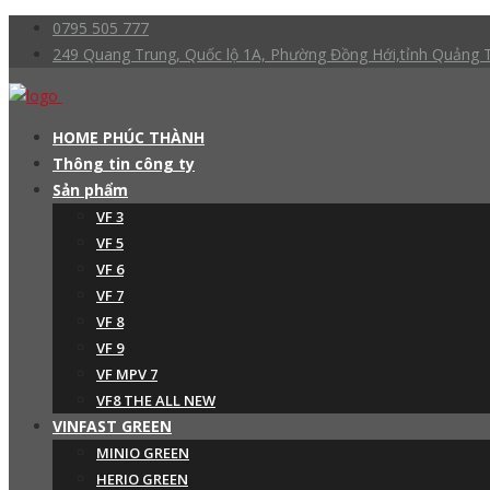
0795 505 777
249 Quang Trung, Quốc lộ 1A, Phường Đồng Hới,tỉnh Quảng T
HOME PHÚC THÀNH
Thông tin công ty
Sản phẩm
VF 3
VF 5
VF 6
VF 7
VF 8
VF 9
VF MPV 7
VF8 THE ALL NEW
VINFAST GREEN
MINIO GREEN
HERIO GREEN