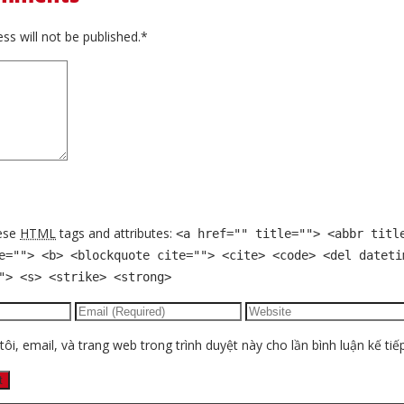
ss will not be published.*
ese
HTML
tags and attributes:
<a href="" title=""> <abbr titl
e=""> <b> <blockquote cite=""> <cite> <code> <del dateti
"> <s> <strike> <strong>
ôi, email, và trang web trong trình duyệt này cho lần bình luận kế tiếp