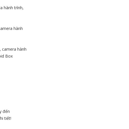
a hành trình,
 camera hành
t, camera hành
oid Box
y đến
i tiết!