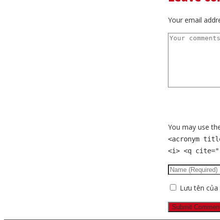
Your email addre
You may use th
<acronym titl
<i> <q cite="
Lưu tên của t