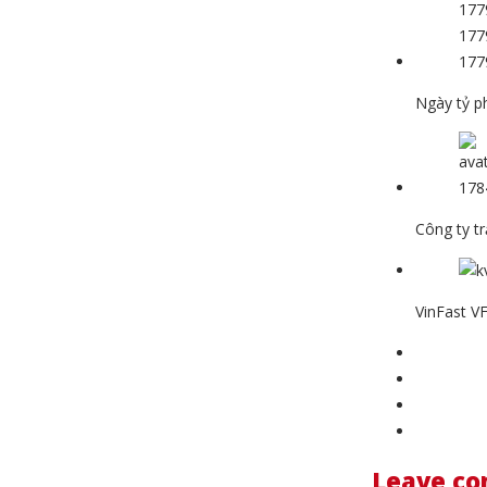
Ngày tỷ p
Công ty t
VinFast V
Leave c