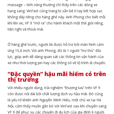
massage – tính năng thường chỉ thấy trên các dòng xe
hạng sang. VinFast cũng trang bị sẵn bệ tì tay kết hợp sạc
không dây riêng cho hàng ghế này. Anh Phong cho biết mỗi
khi lên xe, VF 9 “mở ra” cho hành khách một thế giới riêng,
tiện nghi và thoải mái.
Ở hàng ghế trước, người lái được hỗ trợ bởi màn hình cảm
ứng 15,6 inch. Với anh Phong, đó là 1 người “trợ thủ” đắc
lực, giúp anh dễ dàng quan sát các thông tin vận hành của
xe như thời lượng pin hay các thông số về lộ trình di chuyển.
“Đặc quyền” hậu mãi hiếm có trên
thị trường
Với nhiều người dùng, trải nghiệm “thượng lưu” trên VF 9
còn được nối dài bởi chất lượng dịch vụ hậu mãi. Đó cũng
là yếu tố khiến anh Nguyễn Minh Hiếu, một chủ xe tại Hà
Nội, cảm thấy muốn gắn bó với VinFast sau khi chuyển sang
VF 9 để phục vụ các chuyến đi du lịch của gia đình 6 người.