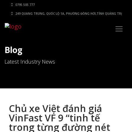
0795 505 777
249 QUANG TRUNG, QUỐC LỘ 1A, PHƯỜNG ĐỒNG HỚI,TỈNH QUẢNG TRỊ
Blog
Latest Industry News
Chủ xe Việt đánh giá
VinFast VF 9 “tinh tế
trong từng đường nét