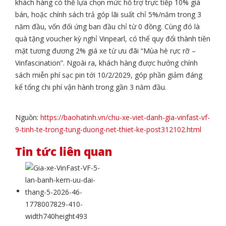
khách hàng có thể lựa chọn mức hỗ trợ trực tiếp 10% giá
bán, hoặc chính sách trả góp lãi suất chỉ 5%/năm trong 3
năm đầu, vốn đối ứng ban đầu chỉ từ 0 đồng. Cùng đó là
quà tặng voucher kỳ nghỉ Vinpearl, có thể quy đổi thành tiền
mặt tương đương 2% giá xe từ ưu đãi “Mùa hè rực rỡ –
Vinfascination”. Ngoài ra, khách hàng được hưởng chính
sách miễn phí sạc pin tới 10/2/2029, góp phần giảm đáng
kể tổng chi phí vận hành trong gần 3 năm đầu.
Nguồn:
https://baohatinh.vn/chu-xe-viet-danh-gia-vinfast-vf-
9-tinh-te-trong-tung-duong-net-thiet-ke-post312102.html
Tin tức liên quan