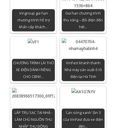
Vingroup gia hạn
Gia hạn chương trình
chương trình hỗ trợ
thu xăng – đổi điện đến
khẩn cấp khách…
hết…
CHƯƠNG TRÌNH LÁI THỬ
VinFast khánh thành
XE ĐIỆN DÀNH RIÊNG
Nhà máy sản xuất ô tô
CHO CBNV…
điện tại Hà Tĩnh
LẮP TRỤ SẠC TẠI NHÀ -
'Làn sóng xanh' lần 3
LÀM CHỦ NGUỒN THU
của VinFast đưa xe điện
NHẬP THỤ ĐỘNG
đến…