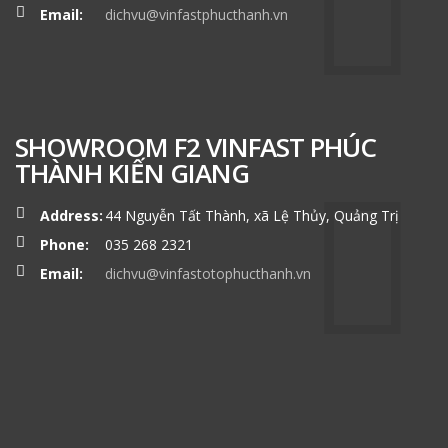
Email:
dichvu@vinfastphucthanh.vn
SHOWROOM F2 VINFAST PHÚC
THÀNH KIẾN GIANG
Address:
44 Nguyễn Tất Thành, xã Lệ Thủy, Quảng Trị
Phone:
035 268 2321
Email:
dichvu@vinfastotophucthanh.vn