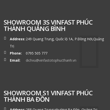
SHOWROOM 3S VINFAST PHÚC
THÀNH QUẢNG BÌNH
Address:
249 Quang Trung, Quốc lộ 1A, P.Đồng Hới,Quảng
Trị
Phone:
0795 505 777
Email:
dichvu@vinfastotophucthanh.vn
SHOWROOM S1 VINFAST PHÚC
THÀNH BA ĐỒN
Address:
288 Quang Trung,phường Ba Đồn, Quảng Trị