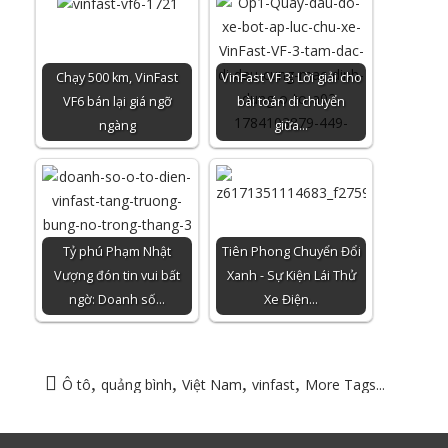
Chạy 500 km, VinFast
VinFast VF 3: Lời giải cho
VF6 bán lại giá ngỡ
bài toán di chuyển
ngàng
giữa…
Tỷ phú Phạm Nhật
Tiên Phong Chuyển Đổi
Vượng đón tin vui bất
Xanh - Sự Kiện Lái Thử
ngờ: Doanh số…
Xe Điện…
,
,
,
,
Ô tô
quảng bình
Việt Nam
vinfast
More Tags...