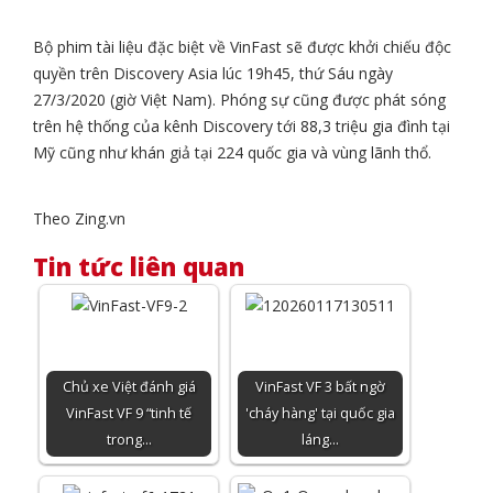
Bộ phim tài liệu đặc biệt về VinFast sẽ được khởi chiếu độc
quyền trên Discovery Asia lúc 19h45, thứ Sáu ngày
27/3/2020 (giờ Việt Nam). Phóng sự cũng được phát sóng
trên hệ thống của kênh Discovery tới 88,3 triệu gia đình tại
Mỹ cũng như khán giả tại 224 quốc gia và vùng lãnh thổ.
Theo Zing.vn
Tin tức liên quan
Chủ xe Việt đánh giá
VinFast VF 3 bất ngờ
VinFast VF 9 “tinh tế
'cháy hàng' tại quốc gia
trong…
láng…