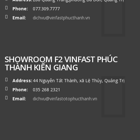
Phone:
077.309.7777
Email:
dichvu@vinfastphucthanh.vn
SHOWROOM F2 VINFAST PHÚC
THÀNH KIẾN GIANG
Address:
44 Nguyễn Tất Thành, xã Lệ Thủy, Quảng Trị
Phone:
035 268 2321
Email:
dichvu@vinfastotophucthanh.vn