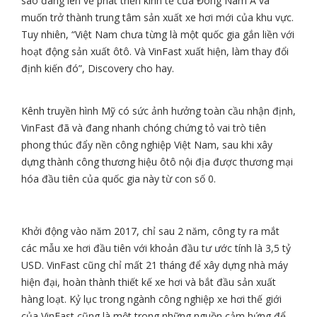
sao đang lên về phát triển kinh tế của Đông Nam Á và
muốn trở thành trung tâm sản xuất xe hơi mới của khu vực.
Tuy nhiên, “Việt Nam chưa từng là một quốc gia gắn liền với
hoạt động sản xuất ôtô. Và VinFast xuất hiện, làm thay đổi
định kiến đó”, Discovery cho hay.
Kênh truyền hình Mỹ có sức ảnh hưởng toàn cầu nhận định,
VinFast đã và đang nhanh chóng chứng tỏ vai trò tiên
phong thúc đẩy nền công nghiệp Việt Nam, sau khi xây
dựng thành công thương hiệu ôtô nội địa được thương mại
hóa đầu tiên của quốc gia này từ con số 0.
Khởi động vào năm 2017, chỉ sau 2 năm, công ty ra mắt
các mẫu xe hơi đầu tiên với khoản đầu tư ước tính là
3,5 tỷ
USD
. VinFast cũng chỉ mất 21 tháng để xây dựng nhà máy
hiện đại, hoàn thành thiết kế xe hơi và bắt đầu sản xuất
hàng loạt. Kỷ lục trong ngành công nghiệp xe hơi thế giới
của VinFast cũng là một trong những nguồn cảm hứng để