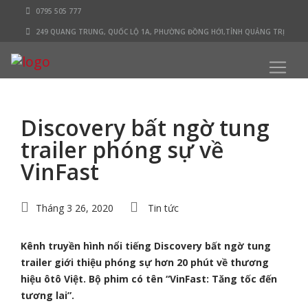
0795 505 777
249 QUANG TRUNG, QUỐC LỘ 1A, PHƯỜNG ĐỒNG HỚI,TỈNH QUẢNG TRỊ
Discovery bất ngờ tung
trailer phóng sự về
VinFast
Tháng 3 26, 2020
Tin tức
Kênh truyền hình nổi tiếng Discovery bất ngờ tung
trailer giới thiệu phóng sự hơn 20 phút về thương
hiệu ôtô Việt. Bộ phim có tên “VinFast: Tăng tốc đến
tương lai”.