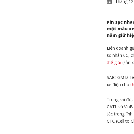
Tháng 12
Pin sạc nha
một mẫu xe 
nắm giữ hiệ
Liên doanh gi
số nhân 6C, c
thế giới
(sản x
SAIC-GM là li
xe điện cho
t
Trong khi đó,
CATL và VinFa
tác trong lĩn
CTC (Cell to C