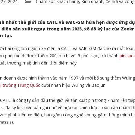
 27, 2024
Chăm sóc khách hàng
Kinh doanh
Xe hơi và công
,
,
nh nhất thế giới của CATL và SAIC-GM hứa hẹn được ứng dụ
điện sản xuất ngay trong năm 2025, xô đổ kỷ lục của Zeekr
n tại.
ữa hai ông lớn ngành xe điện là CATL và SAIC-GM đã cho ra mắt loại 
ho phép xe đi được thêm 200km chỉ với 5 phút sạc, trở thành
pin sạc
uất thương mại) tính đến thời điểm này.
ên doanh được hình thành vào năm 1997 và mới bổ sung thêm Wuling 
hị trường Trung Quốc
dưới nhãn hiệu Wuling và Baojun.
 CATL là công ty dẫn đầu thế giới về sản xuất pin trong 7 năm liên ti
st đã ký kết biên bản ghi nhớ về hợp tác chiến lược toàn cầu nhằm t
h vực phát triển xe điện, bao gồm công nghệ khung gầm thông minh tí
hassis).