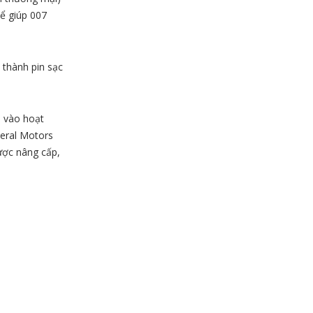
hể giúp 007
 thành pin sạc
i vào hoạt
neral Motors
ược nâng cấp,