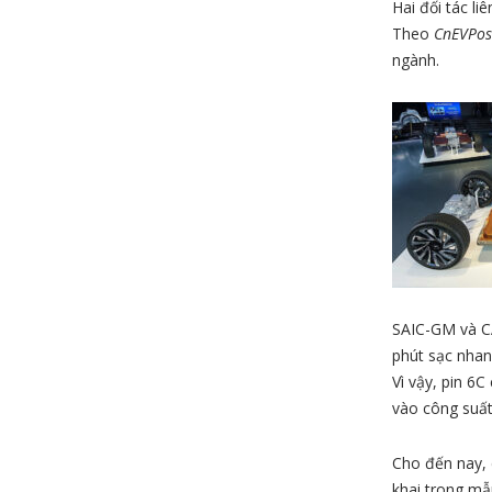
Hai đối tác li
Theo
CnEVPos
ngành.
SAIC-GM và CA
phút sạc nhan
Vì vậy, pin 6C
vào công suất
Cho đến nay, 
khai trong mẫ