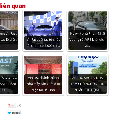
liên quan
ống VinFast
Ngày tỷ phú Phạm Nhật
 tục lộ diện:
VinFast bắt tay tổ chức
Vượng rút VF 8 khỏi dịch
…
tài chính có 3.000 chi…
vụ…
A GIÓ - CÓ
VinFast khánh thành
LẮP TRỤ SẠC TẠI NHÀ -
FAST CHẲNG
Nhà máy sản xuất ô tô
LÀM CHỦ NGUỒN THU
 LO
điện tại Hà Tĩnh
NHẬP THỤ ĐỘNG
0