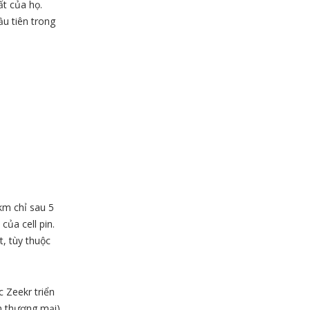
ất của họ.
ầu tiên trong
m chỉ sau 5
ủa cell pin.
t, tùy thuộc
 Zeekr triển
n thương mại)