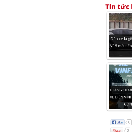
Tin tức 
Dàn xe lạ gi
VF 5 mới tiếp
THÁNG 10 MƯ
XE ĐIỆN VIN
CÒN
0
0