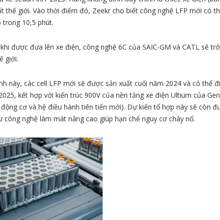
t thế giới. Vào thời điểm đó, Zeekr cho biết công nghệ LFP mới có t
 trong 10,5 phút.
khi được đưa lên xe điện, công nghệ 6C của SAIC-GM và CATL sẽ trở
 giới.
nh này, các cell LFP mới sẽ được sản xuất cuối năm 2024 và có thể đ
025, kết hợp với kiến trúc 900V của nền tảng xe điện Ultium của Ge
 động cơ và hệ điều hành tiên tiến mới). Dự kiến tổ hợp này sẽ còn đ
 công nghệ làm mát nâng cao giúp hạn chế nguy cơ cháy nổ.