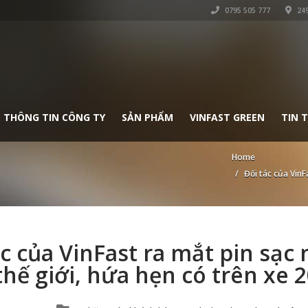
0795 505 777
249
THÔNG TIN CÔNG TY
SẢN PHẨM
VINFAST GREEN
TIN 
Home
Đối tác của VinF
ác của VinFast ra mắt pin sạc
thế giới, hứa hẹn có trên xe 