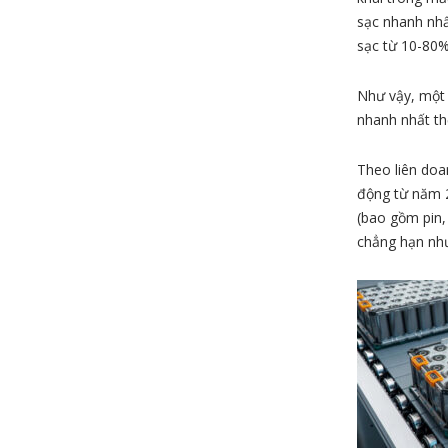
sạc nhanh nhấ
sạc từ 10-80%
Như vậy, một 
nhanh nhất thế
Theo liên doa
động từ năm 2
(bao gồm pin,
chẳng hạn như