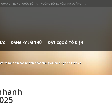
 QUANG TRUNG, QUỐC LỘ 1A, PHƯỜNG ĐỒNG HỚI,TỈNH QUẢNG TRỊ
TỨC
ĐĂNG KÝ LÁI THỬ
ĐẶT CỌC Ô TÔ ĐIỆN
ast ra mắt pin sạc nhanh nhất thế giới, hứa hẹn có trên xe ...
 nhanh
2025