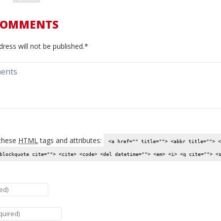
COMMENTS
ress will not be published.*
these
HTML
tags and attributes:
<a href="" title=""> <abbr title=""> <
blockquote cite=""> <cite> <code> <del datetime=""> <em> <i> <q cite=""> <