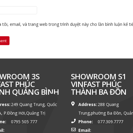
 tôi, email, và trang web trong trình duyệt này cho lần bình luận kế ti
WROOM 3S
SHOWROOM S1
FAST PHÚC
VINFAST PHÚC
NH QUẢNG BÌNH
THÀNH BA ĐỒN
ress:
249 Quang Trung, Quốc
Address:
288 Quang
A, P.Đồng Hới,Quảng Trị
Trung,phường Ba Đồn, Quản
ne:
0795 505 777
Phone:
077.309.7777
il:
Email: