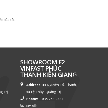
ếp của tôi.
SHOWROOM F2
VINFAST PHÚC
THÀNH KIẾN GIANG
Address:
44 Nguyễn Tất Thành,
g Trị
xã Lệ Thủy, Quảng Trị
Phone:
035 268 2321
Email: