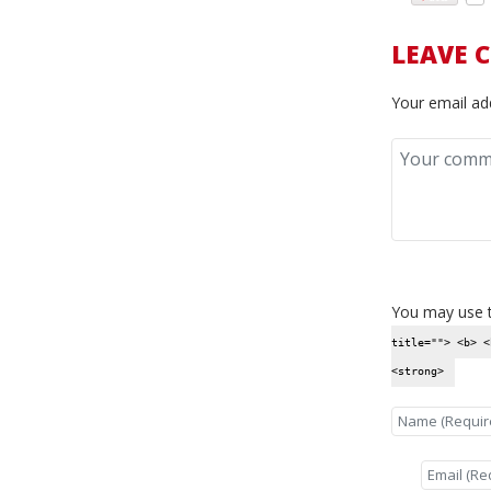
LEAVE 
Your email add
You may use 
title=""> <b> <
<strong>