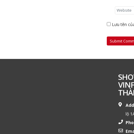
Lưu tên của
SHO
VIN
THÀ
Add
lộ 1
Pho
Ema