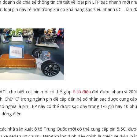
ên doanh đã chia sẻ thông tin chi tiết về loại pin LFP sạc nhanh mới nh
t
, loại pin này rẻ hơn trong khi có khả năng sạc siêu nhanh 6C – lần đ
TL cho biết cell pin mới có thể giúp
ô tô điện
đạt được phạm vi 200k
h. Chữ “C” trong ngành pin đề cập đến hệ số nhân sạc được cung cấp c
 có nghĩa là pin LFP này có thể được sạc đầy trong 1/6 giờ hay 10 phú
 dòng điện.
các nhà sản xuất ô tô Trung Quốc mới có thể cung cấp pin 5,5C, được
u xe sedan 007 2025. Hãng khẳng định đây chính là chiếc xe điện (bả