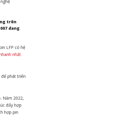
 nghệ
ng trên
 007 đang
pin LFP có hệ
 nhanh nhất
để phát triển
ếp. Năm 2022,
húc đẩy hợp
ch hợp pin