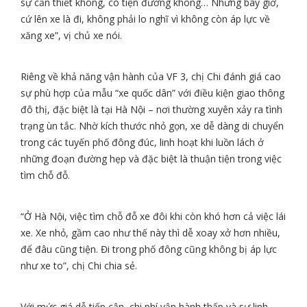
sự cần thiết không, có tiện đường không… Nhưng bây giờ,
cứ lên xe là đi, không phải lo nghĩ vì không còn áp lực về
xăng xe”, vị chủ xe nói.
Riêng về khả năng vận hành của VF 3, chị Chi đánh giá cao
sự phù hợp của mẫu “xe quốc dân” với điều kiện giao thông
đô thị, đặc biệt là tại Hà Nội – nơi thường xuyên xảy ra tình
trạng ùn tắc. Nhờ kích thước nhỏ gọn, xe dễ dàng di chuyển
trong các tuyến phố đông đúc, linh hoạt khi luồn lách ở
những đoạn đường hẹp và đặc biệt là thuận tiện trong việc
tìm chỗ đỗ.
“Ở Hà Nội, việc tìm chỗ đỗ xe đôi khi còn khó hơn cả việc lái
xe. Xe nhỏ, gầm cao như thế này thì dễ xoay xở hơn nhiều,
để đâu cũng tiện. Đi trong phố đông cũng không bị áp lực
như xe to”, chị Chi chia sẻ.
Với mức giá dễ tiếp cận, chi phí vận hành thấp và sự linh