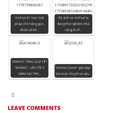
VinFast EC Van: Giải
Rộ ảnh xe VinFast lạ
pháp chở hàng gọn,
đang thử nghiệm: Khả
khỏe và tối…
năng là VF…
VINFAST TẶNG QUÀ TẾT
“KHỦNG” - LÊN TỚI 3
VinFast Green “giải đẹp”
NĂM SẠC PIN…
bài toán chi phí và vận…
LEAVE COMMENTS