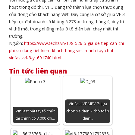
hoạt trong đô thị, VF 3 đang trở thành lựa chọn thực dụng
của đông đảo khách hàng Việt. Đây cũng là cơ sở giúp VF 3
tiếp tục đạt doanh số khủng 5.273 xe trong tháng 4, duy trì
vị thế một trong những mẫu ô tô điện bán chạy nhất thị
trường.
Nguồn:
https://www.techz.vn/178-526-5-gia-de-tiep-can-chi-
phi-su-dung-tiet-kiem-khach-hang-viet-manh-tay-chot-
vinfast-vf-3-ylt691740.html
Tin tức liên quan
VinFast VF MPV 7: Lựa
VinFast bắt tay tổ chức
chọn xe điện 7 chỗ toàn
tài chính có 3.000 chi…
diện…