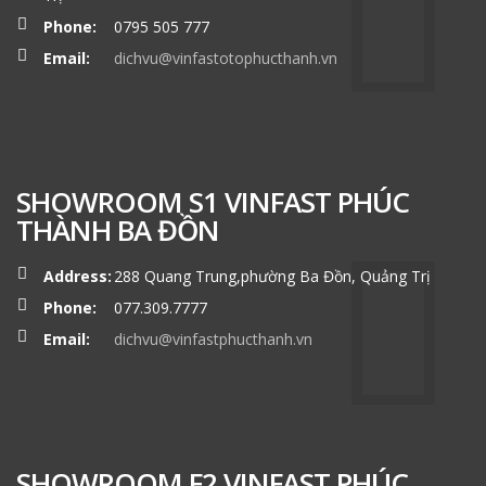
Phone:
0795 505 777
Email:
dichvu@vinfastotophucthanh.vn
SHOWROOM S1 VINFAST PHÚC
THÀNH BA ĐỒN
Address:
288 Quang Trung,phường Ba Đồn, Quảng Trị
Phone:
077.309.7777
Email:
dichvu@vinfastphucthanh.vn
SHOWROOM F2 VINFAST PHÚC