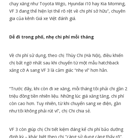
chạy xăng như Toyota Wigo, Hyundai i10 hay Kia Morning,
VF 3 đang thể hiện lợi thế rõ rệt về chi phí sở hữu”, chuyên
gia của kênh Giá xe Việt đánh giá.
Dễ đi trong phố, nhẹ chi phí mỗi tháng
Về chi phí sử dụng, theo chị Thùy Chi (Hà Nội), điều khiến
chị bất ngờ nhất sau khi chuyển từ một mẫu hatchback
xăng cỡ A sang VF 3 là cảm giác “nhẹ ví” hơn hẳn.
“Trước đây, khi còn đi xe xăng, mỗi tháng tôi phải chi gần 2
triệu đồng tiền nhiên liệu. Những lúc giá xăng tăng, chi phí
còn cao hơn. Tuy nhiên, từ khi chuyển sang xe điện, gần
như tôi không phải rút ví”, chị Chi chia sẻ.
VF 3 còn giúp chị Chi tiết kiệm đáng kể chi phí bảo dưỡng
định kỳ – khác biệt theo chị “càng sử dụng càng thấy rõ”.