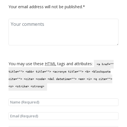
Your email address will not be published.*
You may use these
HTML
tags and attributes:
<a href=""
title=""> <abbr title=""> <acronym title=""> <b> <blockquote
cite=""> <cite> <code> <del datetime=""> <em> <i> <q cite="">
<s> <strike> <strong>