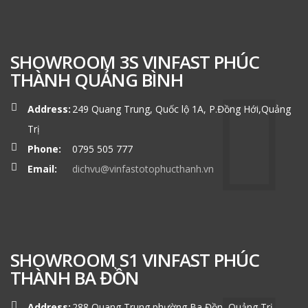
SHOWROOM 3S VINFAST PHÚC
THÀNH QUẢNG BÌNH
Address:
249 Quang Trung, Quốc lộ 1A, P.Đồng Hới,Quảng
Trị
Phone:
0795 505 777
Email:
dichvu@vinfastotophucthanh.vn
SHOWROOM S1 VINFAST PHÚC
THÀNH BA ĐỒN
Address:
288 Quang Trung,phường Ba Đồn, Quảng Trị