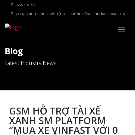
0795 505 777
249 QUANG TRUNG, QUỐC LỘ 1A, PHƯỜNG ĐỒNG HỚI,TỈNH QUẢNG TRỊ
Blog
Latest Industry News
GSM HỖ TRỢ TÀI XẾ
XANH SM PLATFORM
“MUA XE VINFAST VỚI 0