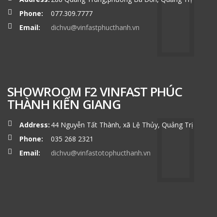
Phone:
077.309.7777
Email:
dichvu@vinfastphucthanh.vn
SHOWROOM F2 VINFAST PHÚC
THÀNH KIẾN GIANG
Address:
44 Nguyễn Tất Thành, xã Lệ Thủy, Quảng Trị
Phone:
035 268 2321
Email:
dichvu@vinfastotophucthanh.vn