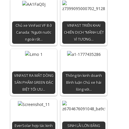
Chủ xe VinFast VF 8 ở
VINFAST TRIỂN KHAI
Canada: 'Người nước
CHIẾN DỊCH “MÃNH LIỆT
ngoài rất…
VÌ TƯƠNG…
VINFAST RA MẮT DÒNG
Thông tin kinh doanh
SẢN PHẨM GREEN ĐẶC
Bình luận Chủ xe hài
BIỆT TỐI ƯU…
lòng với…
EverSolar hợp tác kinh
SINH LÃI LỚN BẰNG