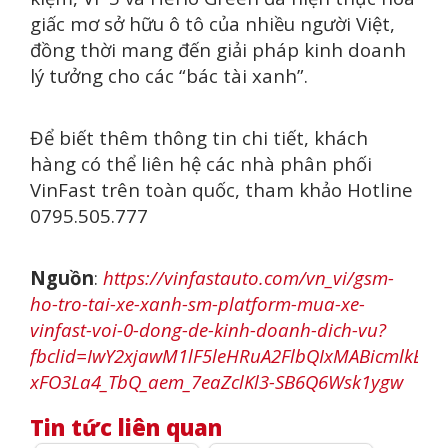
giấc mơ sở hữu ô tô của nhiều người Việt,
đồng thời mang đến giải pháp kinh doanh
lý tưởng cho các “bác tài xanh”.
Để biết thêm thông tin chi tiết, khách
hàng có thể liên hệ các nhà phân phối
VinFast trên toàn quốc, tham khảo Hotline
0795.505.777
Nguồn
:
https://vinfastauto.com/vn_vi/gsm-
ho-tro-tai-xe-xanh-sm-platform-mua-xe-
vinfast-voi-0-dong-de-kinh-doanh-dich-vu?
fbclid=IwY2xjawM1lF5leHRuA2FlbQIxMABicmlkE
xFO3La4_TbQ_aem_7eaZclKl3-SB6Q6Wsk1ygw
Tin tức liên quan