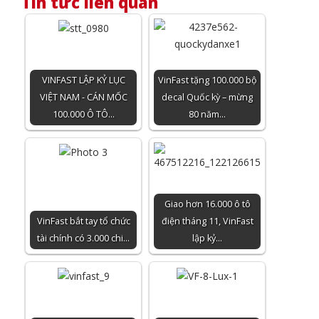
Tin tức liên quan
VINFAST LẬP KỶ LỤC
VinFast tặng 100.000 bộ
VIỆT NAM - CÁN MỐC
decal Quốc kỳ – mừng
100.000 Ô TÔ…
80 năm…
Giao hơn 16.000 ô tô
VinFast bắt tay tổ chức
điện tháng 11, VinFast
tài chính có 3.000 chi…
lập kỷ…