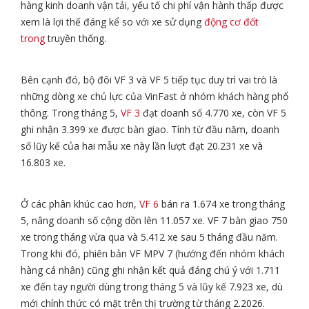
hàng kinh doanh vận tải, yếu tố chi phí vận hành thấp được
xem là lợi thế đáng kể so với xe sử dụng
động cơ đốt
trong
truyền thống.
Bên cạnh đó, bộ đôi VF 3 và VF 5 tiếp tục duy trì vai trò là
những dòng xe chủ lực của VinFast ở nhóm khách hàng phổ
thông. Trong tháng 5,
VF 3
đạt doanh số 4.770 xe, còn VF 5
ghi nhận 3.399 xe được bàn giao. Tính từ đầu năm, doanh
số lũy kế của hai mẫu xe này lần lượt đạt 20.231 xe và
16.803 xe.
Ở các phân khúc cao hơn,
VF 6
bán ra 1.674 xe trong tháng
5, nâng doanh số cộng dồn lên 11.057 xe. VF 7 bàn giao 750
xe trong tháng vừa qua và 5.412 xe sau 5 tháng đầu năm.
Trong khi đó, phiên bản VF MPV 7 (hướng đến nhóm khách
hàng cá nhân) cũng ghi nhận kết quả đáng chú ý với 1.711
xe đến tay người dùng trong tháng 5 và lũy kế 7.923 xe, dù
mới chính thức có mặt trên thị trường từ tháng 2.2026.