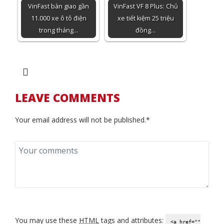
VinFast bàn giao gần
VinFast VF 8 Plus: Chủ
11.000 xe ô tô điện
xe tiết kiệm 25 triệu
trong tháng…
đồng…
LEAVE COMMENTS
Your email address will not be published.*
You may use these
HTML
tags and attributes:
<a href=""