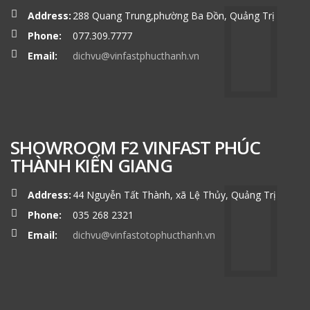
Address:
288 Quang Trung,phường Ba Đồn, Quảng Trị
Phone:
077.309.7777
Email:
dichvu@vinfastphucthanh.vn
SHOWROOM F2 VINFAST PHÚC
THÀNH KIẾN GIANG
Address:
44 Nguyễn Tất Thành, xã Lệ Thủy, Quảng Trị
Phone:
035 268 2321
Email:
dichvu@vinfastotophucthanh.vn