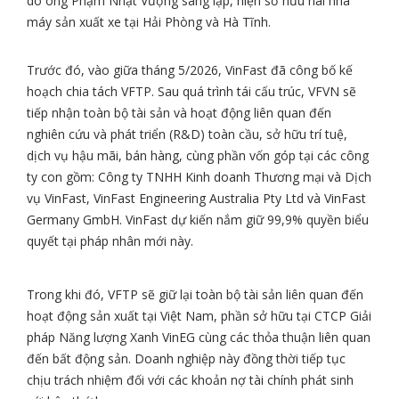
do ông Phạm Nhật Vượng sáng lập, hiện sở hữu hai nhà
máy sản xuất xe tại Hải Phòng và Hà Tĩnh.
Trước đó, vào giữa tháng 5/2026, VinFast đã công bố kế
hoạch chia tách VFTP. Sau quá trình tái cấu trúc, VFVN sẽ
tiếp nhận toàn bộ tài sản và hoạt động liên quan đến
nghiên cứu và phát triển (R&D) toàn cầu, sở hữu trí tuệ,
dịch vụ hậu mãi, bán hàng, cùng phần vốn góp tại các công
ty con gồm: Công ty TNHH Kinh doanh Thương mại và Dịch
vụ VinFast, VinFast Engineering Australia Pty Ltd và VinFast
Germany GmbH. VinFast dự kiến nắm giữ 99,9% quyền biểu
quyết tại pháp nhân mới này.
Trong khi đó, VFTP sẽ giữ lại toàn bộ tài sản liên quan đến
hoạt động sản xuất tại Việt Nam, phần sở hữu tại CTCP Giải
pháp Năng lượng Xanh VinEG cùng các thỏa thuận liên quan
đến bất động sản. Doanh nghiệp này đồng thời tiếp tục
chịu trách nhiệm đối với các khoản nợ tài chính phát sinh