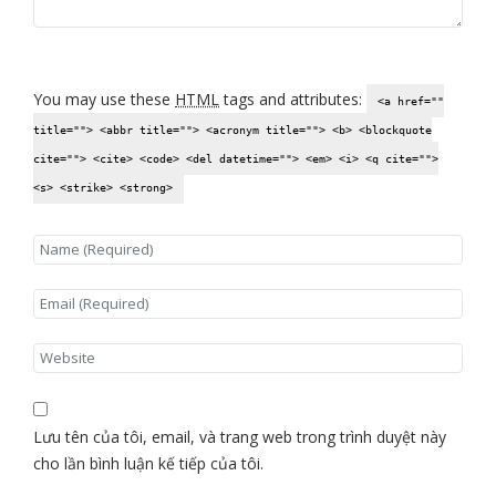
You may use these
HTML
tags and attributes:
<a href=""
title=""> <abbr title=""> <acronym title=""> <b> <blockquote
cite=""> <cite> <code> <del datetime=""> <em> <i> <q cite="">
<s> <strike> <strong>
Lưu tên của tôi, email, và trang web trong trình duyệt này
cho lần bình luận kế tiếp của tôi.