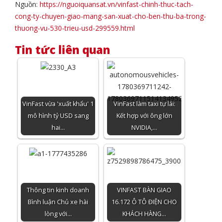
Nguồn:
https://nguoiquansat.vn/vinfast-chinh-thuc-tach-
cong-ty-chuyen-giao-mang-san-xuat-cho-ben-thu-ba-trong-
thuong-vu-530-trieu-usd-299559.html
Tin tức liên quan
VinFast vừa 'xuất khẩu' 1
VinFast làm taxi tự lái:
mô hình tỷ USD sang
Kết hợp với ông lớn
hai…
NVIDIA,…
Thông tin kinh doanh
VINFAST BÀN GIAO
Bình luận Chủ xe hài
16.172 Ô TÔ ĐIỆN CHO
lòng với…
KHÁCH HÀNG…