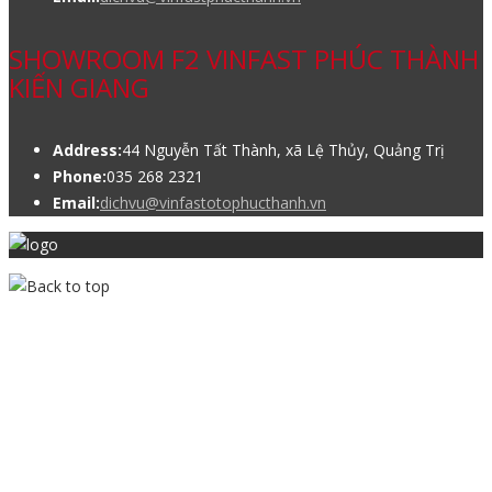
SHOWROOM F2 VINFAST PHÚC THÀNH
KIẾN GIANG
Address:
44 Nguyễn Tất Thành, xã Lệ Thủy, Quảng Trị
Phone:
035 268 2321
Email:
dichvu@vinfastotophucthanh.vn