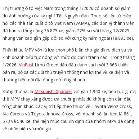
Thị trường ô tô Việt Nam trong tháng 1/2026 có doanh số giảm
do ảnh hưởng của kỳ nghỉ Tết Nguyên đán. Theo số liệu từ Hiệp
hội các nhà sản xuất ô tô Việt Nam (VAMA), các đơn vị thành viên
đã bán ra tổng cộng 36.875 xe, giảm 22% so với tháng 12/2025,
nhưng vẫn cao gần gấp đôi so với cùng kỳ năm ngoái (18.893 xe).
Phân khúc MPV vốn là lựa chọn phổ biến cho gia đình, dịch vụ và
kinh doanh tiếp tục nóng với mức độ cạnh tranh cao. Trong tháng
1/2026,
VinFast
Limo Green dẫn đầu danh sách với 3.868 chiếc
bán ra, bỏ xa các đối thủ truyền thống nhờ lợi thế về xe điện và
thương hiệu nội địa đang mở rộng nhanh.
Đứng thứ hai là
Mitsubishi Xpander
với gần 1.940 xe, tiếp tục giữ vị
thế MPV chạy xăng được ưa chuộng nhất dù không còn dẫn đầu
tổng phân khúc. Các vị trí tiếp theo thuộc về Toyota Veloz Cross,
Kia Carens và Toyota Innova Cross, với doanh số lần lượt là 861,
573 và 546 xe, thể hiện mức cầu ổn định của nhóm MPV đa dạng
về nhãn hiệu và mức giá.