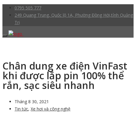
0795 505 777
249 Quang Trung, Quốc lộ 1A, Phường Đồng Hới,tỉnh Quảng
Trị
Chân dung xe điện VinFast
khi được lắp pin 100% thể
rắn, sạc siêu nhanh
Tháng 8 30, 2021
Tin tức
,
Xe hơi và công nghệ