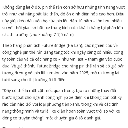
Không dừng lại ở đó, pin thể rắn còn sở hữu những tính năng vượt
trội như khả năng bắt lửa thấp, độ ổn định điện hóa cao hơn. Điều
này giúp kéo dài tuổi thọ của pin lên đến 10 năm – lớn hơn nhiều
so với thời gian sở hữu xe trung bình của khách hàng tại phần lớn
các thị trường (vào khoảng 7-7,5 năm).
Theo hãng phân tích FutureBridge (Hà Lan), các nghiên cứu về
công nghệ pin thể rắn đang tăng tốc khi ngày càng có nhiều công
ty toàn cầu và cả các hãng xe – như VinFast – tham gia vào cuộc
đua. Về giá thành, FutureBridge cho rằng pin thể rắn sẽ có giá bán
tương đương với pin lithium-ion vào năm 2025, mở ra tương lai
tươi sáng cho thị trường ô tô điện.
“Đây có thể là một cột mốc quan trọng, tạo ra những thay đổi
bước ngoặt cho ngành công nghiệp xe điện khi không còn bất kỳ
rào cản nào đối với loại phương tiện xanh, trong khi về các tính
năng thông minh và tự lái, xe điện hoàn toàn vượt trội so với xe
động cơ truyền thống”, một chuyên gia ô tô đánh giá.