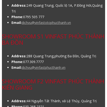
Address:
249 Quang Trung, Quốc lộ 1A, P.Đồng Hới,Quảng
Trị
Phone:
0795 505 777
Email:
dichvu@vinfastotophucthanh.vn
SHOWROOM S1 VINFAST PHÚC THÀNH
BA ĐỒN
Address:
288 Quang Trung,phường Ba Đồn, Quảng Trị
Phone:
077.309.7777
Email:
dichvu@vinfastphucthanh.vn
SHOWROOM F2 VINFAST PHÚC THÀNH
KIẾN GIANG
Address:
44 Nguyễn Tất Thành, xã Lệ Thủy, Quảng Trị
Phone:
035 268 2321