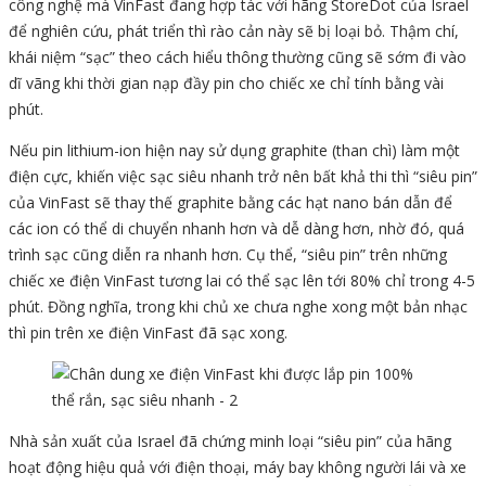
công nghệ mà VinFast đang hợp tác với hãng StoreDot của Israel
để nghiên cứu, phát triển thì rào cản này sẽ bị loại bỏ. Thậm chí,
khái niệm “sạc” theo cách hiểu thông thường cũng sẽ sớm đi vào
dĩ vãng khi thời gian nạp đầy pin cho chiếc xe chỉ tính bằng vài
phút.
Nếu pin lithium-ion hiện nay sử dụng graphite (than chì) làm một
điện cực, khiến việc sạc siêu nhanh trở nên bất khả thi thì “siêu pin”
của VinFast sẽ thay thế graphite bằng các hạt nano bán dẫn để
các ion có thể di chuyển nhanh hơn và dễ dàng hơn, nhờ đó, quá
trình sạc cũng diễn ra nhanh hơn. Cụ thể, “siêu pin” trên những
chiếc xe điện VinFast tương lai có thể sạc lên tới 80% chỉ trong 4-5
phút. Đồng nghĩa, trong khi chủ xe chưa nghe xong một bản nhạc
thì pin trên xe điện VinFast đã sạc xong.
Nhà sản xuất của Israel đã chứng minh loại “siêu pin” của hãng
hoạt động hiệu quả với điện thoại, máy bay không người lái và xe