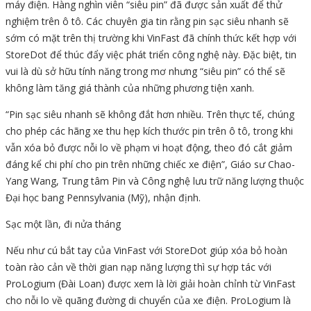
máy điện. Hàng nghìn viên “siêu pin” đã được sản xuất để thử
nghiệm trên ô tô. Các chuyên gia tin rằng pin sạc siêu nhanh sẽ
sớm có mặt trên thị trường khi VinFast đã chính thức kết hợp với
StoreDot để thúc đẩy việc phát triển công nghệ này. Đặc biệt, tin
vui là dù sở hữu tính năng trong mơ nhưng “siêu pin” có thể sẽ
không làm tăng giá thành của những phương tiện xanh.
“Pin sạc siêu nhanh sẽ không đắt hơn nhiều. Trên thực tế, chúng
cho phép các hãng xe thu hẹp kích thước pin trên ô tô, trong khi
vẫn xóa bỏ được nỗi lo về phạm vi hoạt động, theo đó cắt giảm
đáng kể chi phí cho pin trên những chiếc xe điện”, Giáo sư Chao-
Yang Wang, Trung tâm Pin và Công nghệ lưu trữ năng lượng thuộc
Đại học bang Pennsylvania (Mỹ), nhận định.
Sạc một lần, đi nửa tháng
Nếu như cú bắt tay của VinFast với StoreDot giúp xóa bỏ hoàn
toàn rào cản về thời gian nạp năng lượng thì sự hợp tác với
ProLogium (Đài Loan) được xem là lời giải hoàn chỉnh từ VinFast
cho nỗi lo về quãng đường di chuyển của xe điện. ProLogium là